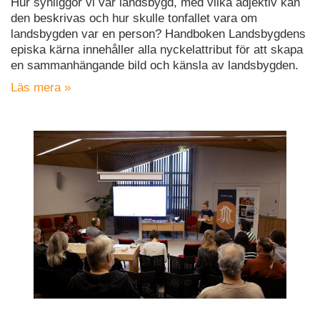
Hur synliggör vi vår landsbygd, med vilka adjektiv kan
den beskrivas och hur skulle tonfallet vara om
landsbygden var en person? Handboken Landsbygdens
episka kärna innehåller alla nyckelattribut för att skapa
en sammanhängande bild och känsla av landsbygden.
Läs mera »