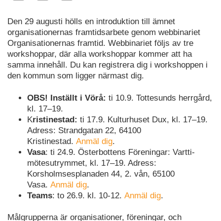
Den 29 augusti hölls en introduktion till ämnet
organisationernas framtidsarbete genom webbinariet
Organisationernas framtid. Webbinariet följs av tre
workshoppar, där alla workshoppar kommer att ha
samma innehåll. Du kan registrera dig i workshoppen i
den kommun som ligger närmast dig.
OBS! Inställt i Vörå:
ti 10.9. Tottesunds herrgård,
kl. 17–19.
K
ristinestad:
ti 17.9. Kulturhuset Dux, kl. 17–19.
Adress: Strandgatan 22, 64100
Kristinestad.
Anmäl dig
.
Vasa
: ti 24.9. Österbottens Föreningar: Vartti-
mötesutrymmet, kl. 17–19. Adress:
Korsholmsesplanaden 44, 2. vån, 65100
Vasa.
Anmäl dig
.
Teams
: to 26.9. kl. 10-12.
Anmäl dig
.
Målgrupperna är organisationer, föreningar, och