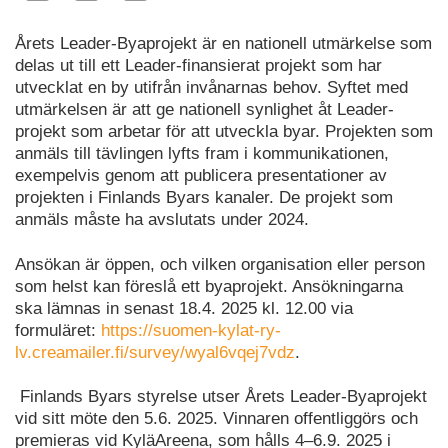
Årets Leader-Byaprojekt är en nationell utmärkelse som
delas ut till ett Leader-finansierat projekt som har
utvecklat en by utifrån invånarnas behov. Syftet med
utmärkelsen är att ge nationell synlighet åt Leader-
projekt som arbetar för att utveckla byar. Projekten som
anmäls till tävlingen lyfts fram i kommunikationen,
exempelvis genom att publicera presentationer av
projekten i Finlands Byars kanaler. De projekt som
anmäls måste ha avslutats under 2024.
Ansökan är öppen, och vilken organisation eller person
som helst kan föreslå ett byaprojekt. Ansökningarna
ska lämnas in senast 18.4. 2025 kl. 12.00 via
formuläret:
https://suomen-kylat-ry-
lv.creamailer.fi/survey/wyal6vqej7vdz
.
Finlands Byars styrelse utser Årets Leader-Byaprojekt
vid sitt möte den 5.6. 2025. Vinnaren offentliggörs och
premieras vid KyläAreena, som hålls 4–6.9. 2025 i