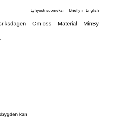
Lyhyesti suomeksi
Briefly in English
sriksdagen
Om oss
Material
MinBy
r
dsbygden kan