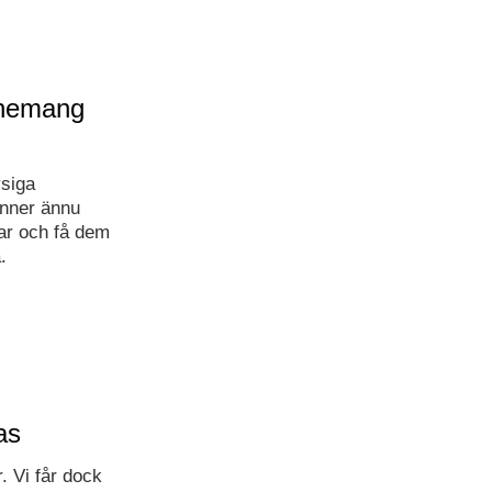
enemang
ysiga
inner ännu
ar och få dem
.
as
. Vi får dock