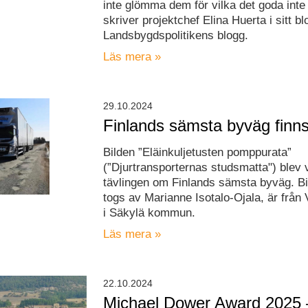
inte glömma dem för vilka det goda inte ä
skriver projektchef Elina Huerta i sitt b
Landsbygdspolitikens blogg.
Läs mera »
29.10.2024
Finlands sämsta byväg finns
Bilden ”Eläinkuljetusten pomppurata”
(”Djurtransporternas studsmatta") blev v
tävlingen om Finlands sämsta byväg. B
togs av Marianne Isotalo-Ojala, är från
i Säkylä kommun.
Läs mera »
22.10.2024
Michael Dower Award 2025 –