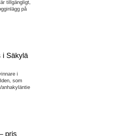
r tillgängligt,
logginlägg på
 i Säkylä
innare i
ilden, som
 Vanhakyläntie
 pris