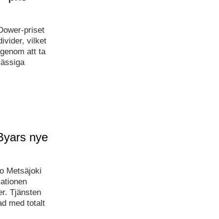
Dower-priset
ivider, vilket
genom att ta
mässiga
Byars nye
mo Metsäjoki
ationen
er. Tjänsten
d med totalt