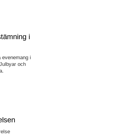
stämning i
a evenemang i
Julbyar och
a.
elsen
relse