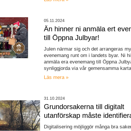
05.11.2024
Än hinner ni anmäla ert ev
till Öppna Julbyar!
Julen närmar sig och det arrangeras m
evenemang runt om i landets byar. Ni h
anmäla era evenemang till Öppna Julby
synliggjorda via vår gemensamma karta
Läs mera »
31.10.2024
Grundorsakerna till digitalt
utanförskap måste identifier
Digitalisering möjliggör många bra saker