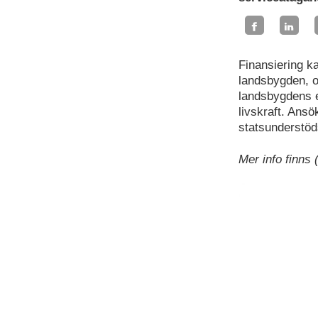
Finansiering k
landsbygden, o
landsbygdens e
livskraft. Ans
statsunderstöd
Mer info finns