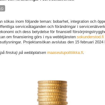
an sökas inom följande teman: bobarhet, integration och öpp
ffentliga serviceåtaganden och förändringar i servicenätver
konomi och dess betydelse för finansiell försörjningstryggh
ökan om finansiering görs i nya webbtjänsten
sokunderstod.fi
sutlysningar. Projektansökan avslutas den 15 februari 2024 k
 (på finska) på webbplatsen
maaseutupolitiikka.fi
.