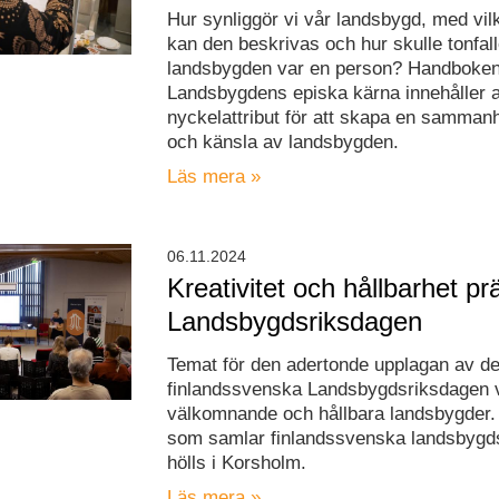
Hur synliggör vi vår landsbygd, med vil
kan den beskrivas och hur skulle tonfal
landsbygden var en person? Handboke
Landsbygdens episka kärna innehåller a
nyckelattribut för att skapa en samman
och känsla av landsbygden.
Läs mera »
06.11.2024
Kreativitet och hållbarhet pr
Landsbygdsriksdagen
Temat för den adertonde upplagan av d
finlandssvenska Landsbygdsriksdagen 
välkomnande och hållbara landsbygder.
som samlar finlandssvenska landsbygd
hölls i Korsholm.
Läs mera »