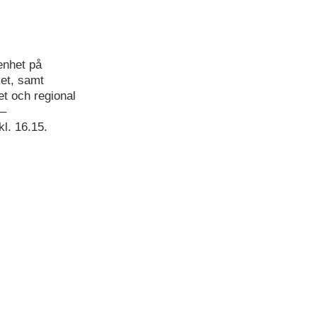
enhet på
ket, samt
et och regional
–
l. 16.15.