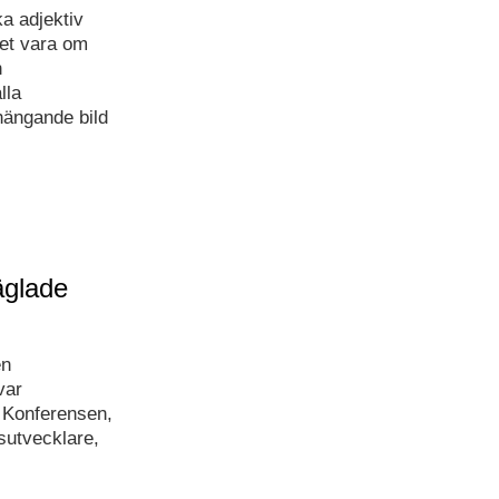
ka adjektiv
let vara om
n
lla
hängande bild
äglade
en
var
 Konferensen,
sutvecklare,