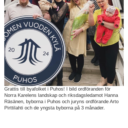
Grattis till byafolket i Puhos! I bild ordföranden för
Norra Karelens landskap och riksdagsledamot Hanna
Räsänen, byborna i Puhos och juryns ordförande Arto
Pirttilahti och de yngsta byborna på 3 månader.