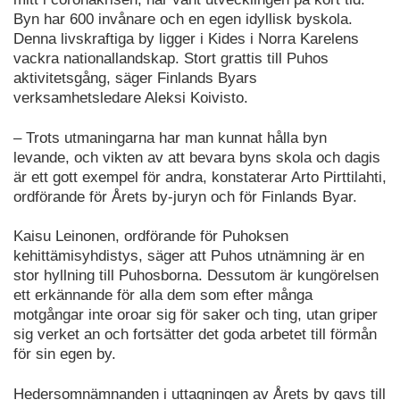
Byn har 600 invånare och en egen idyllisk byskola.
Denna livskraftiga by ligger i Kides i Norra Karelens
vackra nationallandskap. Stort grattis till Puhos
aktivitetsgång, säger Finlands Byars
verksamhetsledare Aleksi Koivisto.
– Trots utmaningarna har man kunnat hålla byn
levande, och vikten av att bevara byns skola och dagis
är ett gott exempel för andra, konstaterar Arto Pirttilahti,
ordförande för Årets by-juryn och för Finlands Byar.
Kaisu Leinonen, ordförande för Puhoksen
kehittämisyhdistys, säger att Puhos utnämning är en
stor hyllning till Puhosborna. Dessutom är kungörelsen
ett erkännande för alla dem som efter många
motgångar inte oroar sig för saker och ting, utan griper
sig verket an och fortsätter det goda arbetet till förmån
för sin egen by.
Hedersomnämnanden i uttagningen av Årets by gavs till